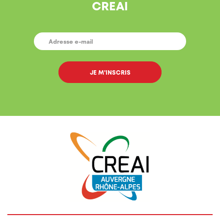
CREAI
E-
MAIL
*