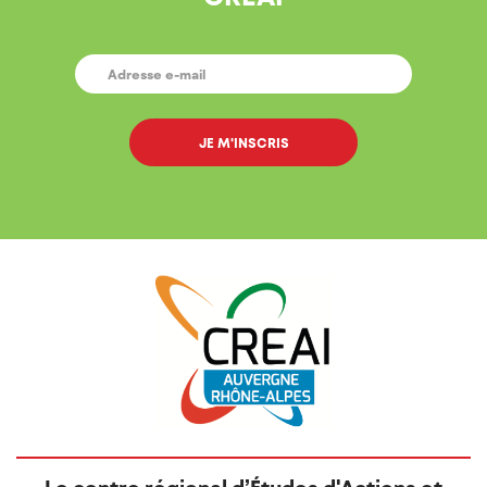
E-
MAIL
*
Le centre régional d’Études d'Actions et