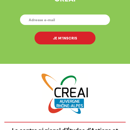
E-
MAIL
*
Le centre régional d’Études d'Actions et