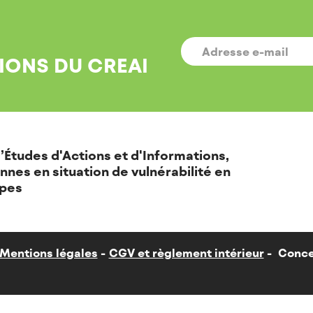
E-
MAIL
*
IONS DU CREAI
’Études d'Actions et d'Informations,
nnes en situation de vulnérabilité en
pes
Mentions légales
CGV et règlement intérieur
Conce