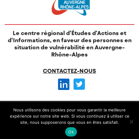
Le centre régional d’Études d'Actions et
d'Informations, en faveur des personnes en
situation de vulnérabilité en Auvergne-
Rhône-Alpes
CONTACTEZ-NOUS
© CREAI 2026 -
Nous utilisons des cookies pour vous garantir la meilleure
Mentions légales
CGV et règlement intérieur
expérience sur notre site web. Si vous continuez à utiliser ce
site, nous supposerons que vous en êtes satisfait.
Conception
Alteriade
Ok