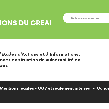
E-
MAIL
*
IONS DU CREAI
’Études d'Actions et d'Informations,
nnes en situation de vulnérabilité en
pes
Mentions légales
CGV et règlement intérieur
Conce