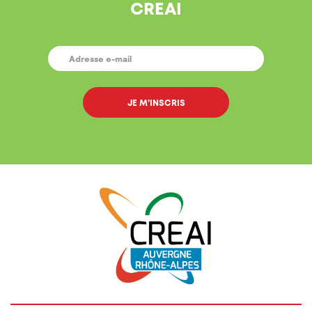
CREAI
E-
MAIL
*