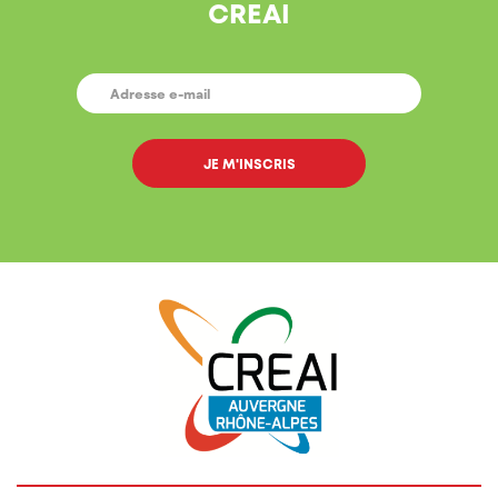
CREAI
E-
MAIL
*