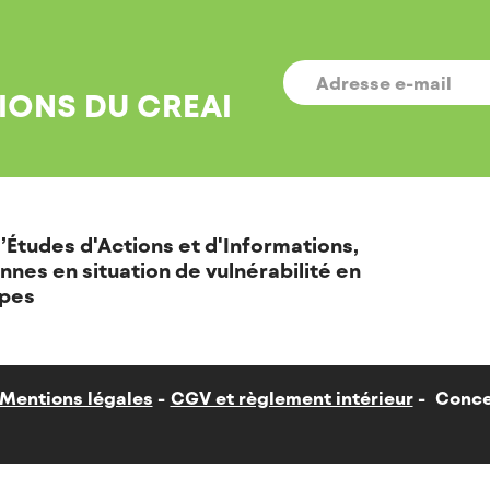
E-
MAIL
*
IONS DU CREAI
’Études d'Actions et d'Informations,
nnes en situation de vulnérabilité en
pes
Mentions légales
CGV et règlement intérieur
Conce