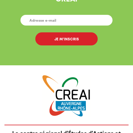
E-
MAIL
*
Le centre régional d’Études d'Actions et