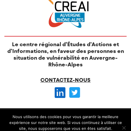
Le centre régional d’Études d'Actions et
d'Informations, en faveur des personnes en
situation de vulnérabilité en Auvergne-
Rhône-Alpes
CONTACTEZ-NOUS
© CREAI 2026 -
Nous utilisons des cookies pour vous garantir la meilleure
Mentions légales
CGV et règlement intérieur
expérience sur notre site web. Si vous continuez à utiliser ce
site, nous supposerons que vous en êtes satisfait.