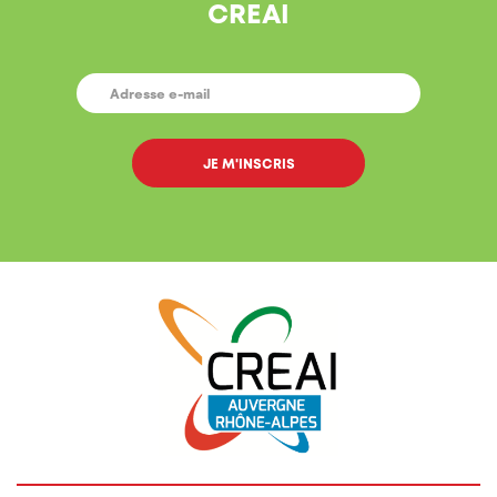
CREAI
E-
MAIL
*