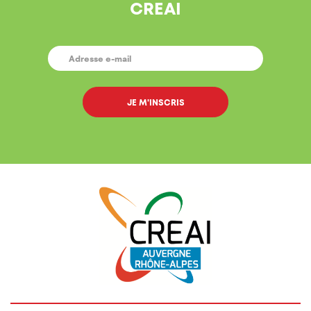
CREAI
E-
MAIL
*