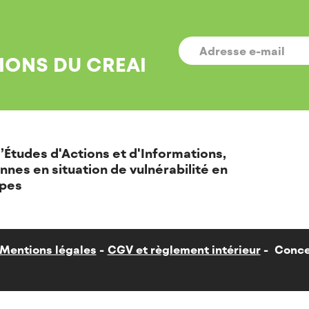
E-
MAIL
*
IONS DU CREAI
’Études d'Actions et d'Informations,
nnes en situation de vulnérabilité en
pes
Mentions légales
CGV et règlement intérieur
Conce