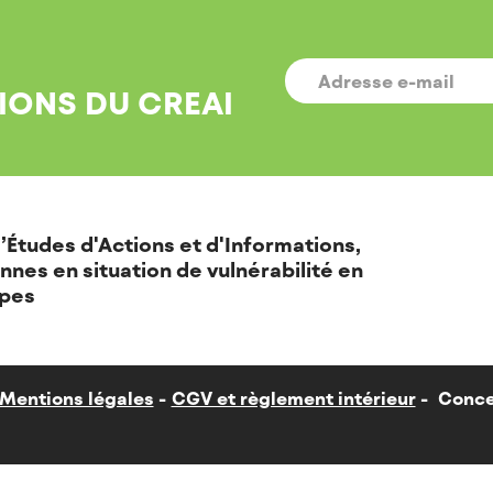
E-
MAIL
*
IONS DU CREAI
’Études d'Actions et d'Informations,
nnes en situation de vulnérabilité en
pes
Mentions légales
CGV et règlement intérieur
Conce