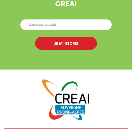
CREAI
E-
MAIL
*