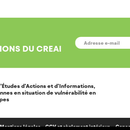
E-
MAIL
*
IONS DU CREAI
’Études d'Actions et d'Informations,
nnes en situation de vulnérabilité en
pes
Mentions légales
CGV et règlement intérieur
Conce