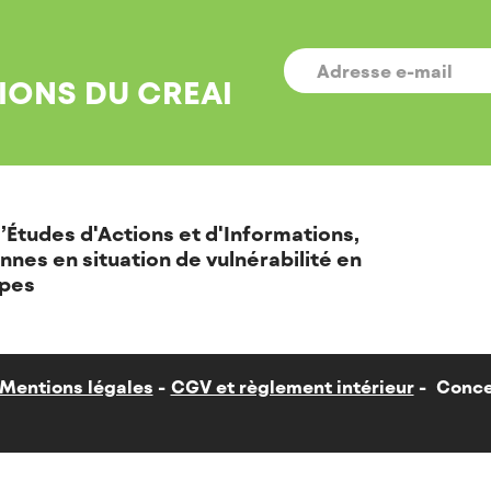
E-
MAIL
*
IONS DU CREAI
’Études d'Actions et d'Informations,
nnes en situation de vulnérabilité en
pes
Mentions légales
CGV et règlement intérieur
Conce