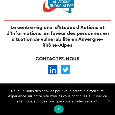
Le centre régional d’Études d'Actions et
d'Informations, en faveur des personnes en
situation de vulnérabilité en Auvergne-
Rhône-Alpes
CONTACTEZ-NOUS
© CREAI 2026 -
Nous utilisons des cookies pour vous garantir la meilleure
Mentions légales
CGV et règlement intérieur
expérience sur notre site web. Si vous continuez à utiliser ce
site, nous supposerons que vous en êtes satisfait.
Conception
Alteriade
Ok