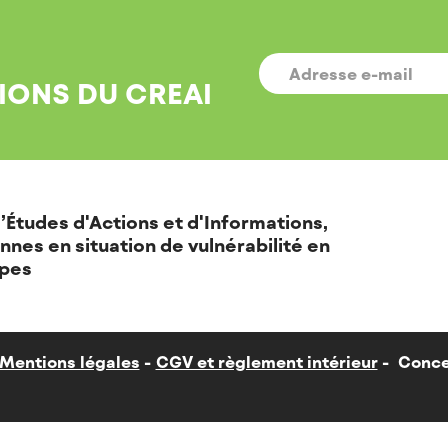
E-
MAIL
*
IONS DU CREAI
’Études d'Actions et d'Informations,
nnes en situation de vulnérabilité en
pes
Mentions légales
CGV et règlement intérieur
Conce