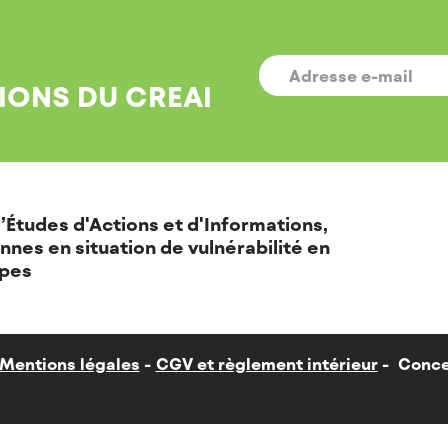
E-
MAIL
*
IONS DU CREAI
’Études d'Actions et d'Informations,
nnes en situation de vulnérabilité en
pes
Mentions légales
CGV et règlement intérieur
Conce