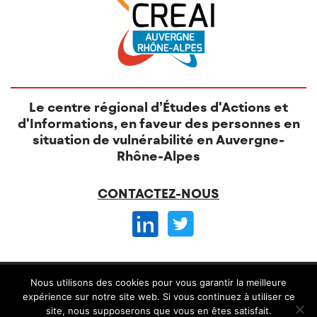
Le centre régional d’Études d'Actions et
d'Informations, en faveur des personnes en
situation de vulnérabilité en Auvergne-
Rhône-Alpes
CONTACTEZ-NOUS
© CREAI 2026 -
Nous utilisons des cookies pour vous garantir la meilleure
Mentions légales
CGV et règlement intérieur
expérience sur notre site web. Si vous continuez à utiliser ce
site, nous supposerons que vous en êtes satisfait.