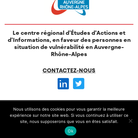
Le centre régional d’Études d'Actions et
d'Informations, en faveur des personnes en
situation de vulnérabilité en Auvergne-
Rhône-Alpes
CONTACTEZ-NOUS
© CREAI 2026 -
Nous utilisons des cookies pour vous garantir la meilleure
Mentions légales
CGV et règlement intérieur
expérience sur notre site web. Si vous continuez à utiliser ce
site, nous supposerons que vous en êtes satisfait.
Conception
Alteriade
Ok