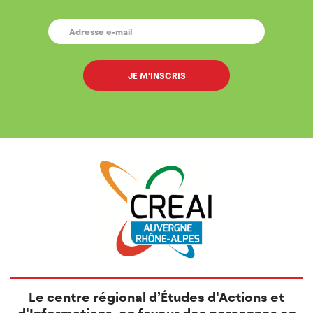
E-
MAIL
*
Le centre régional d’Études d'Actions et
d'Informations, en faveur des personnes en