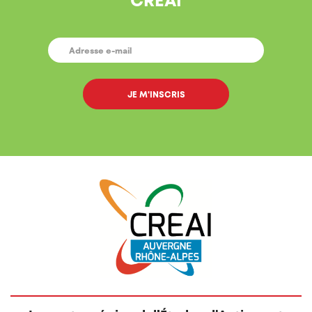
E-
MAIL
*