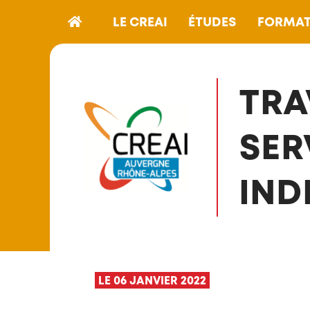
LE CREAI
ÉTUDES
FORMAT
TRA
SER
IND
LE 06 JANVIER 2022