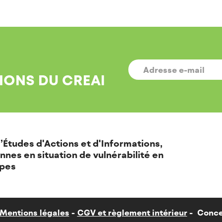
E-
MAIL
*
IONS DU CREAI
’Études d'Actions et d'Informations,
nnes en situation de vulnérabilité en
pes
Mentions légales
CGV et règlement intérieur
Conce