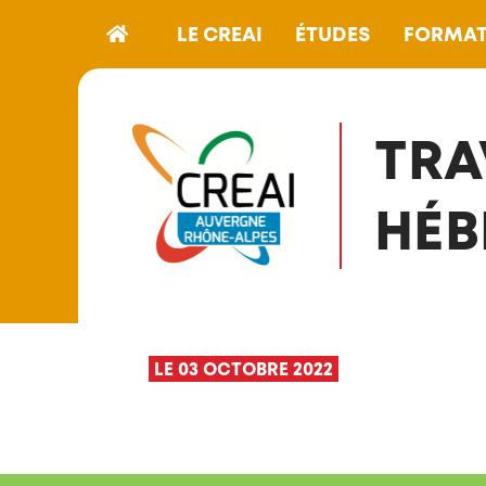
LE CREAI
ÉTUDES
FORMAT
TRA
HÉB
LE 03 OCTOBRE 2022