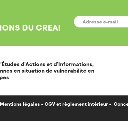
E-
MAIL
*
IONS DU CREAI
’Études d'Actions et d'Informations,
nnes en situation de vulnérabilité en
pes
Mentions légales
CGV et règlement intérieur
Conce