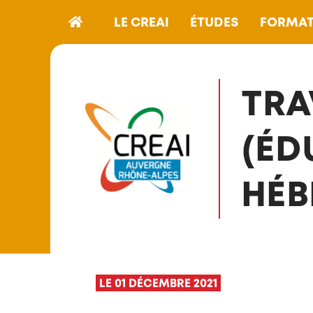
LE CREAI
ÉTUDES
FORMAT
TRA
(ÉD
HÉB
LE 01 DÉCEMBRE 2021