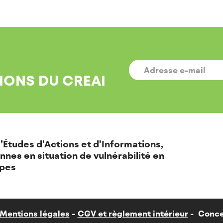
E-
MAIL
*
IONS DU CREAI
’Études d'Actions et d'Informations,
nnes en situation de vulnérabilité en
pes
Mentions légales
CGV et règlement intérieur
Conce