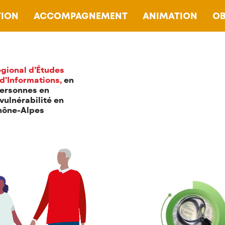
ION
ACCOMPAGNEMENT
ANIMATION
OB
gional d’Études
 d'Informations,
en
personnes en
RAPPORTS D'ETUDES
 vulnérabilité en
hône-Alpes
Consultez