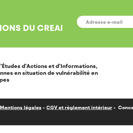
E-
MAIL
*
IONS DU CREAI
’Études d'Actions et d'Informations,
nnes en situation de vulnérabilité en
pes
Mentions légales
CGV et règlement intérieur
Conce