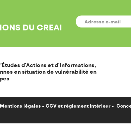
E-
MAIL
*
IONS DU CREAI
’Études d'Actions et d'Informations,
nnes en situation de vulnérabilité en
pes
Mentions légales
CGV et règlement intérieur
Conce