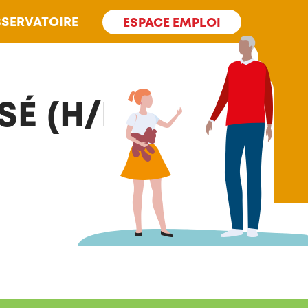
SERVATOIRE
ESPACE EMPLOI
É (H/F)