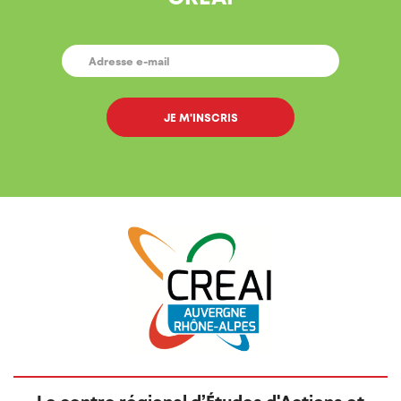
E-
MAIL
*
Le centre régional d’Études d'Actions et