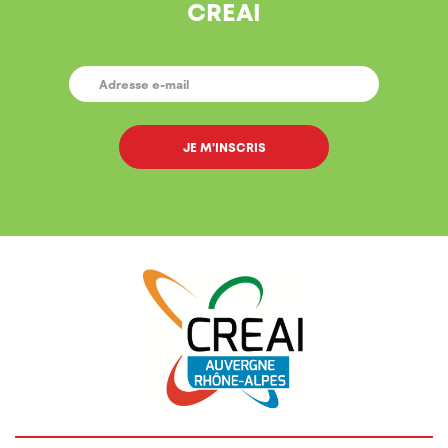
CREAI
E-
MAIL
*