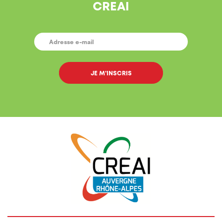
CREAI
E-
MAIL
*