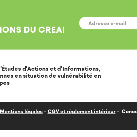
E-
MAIL
*
IONS DU CREAI
’Études d'Actions et d'Informations,
nnes en situation de vulnérabilité en
pes
Mentions légales
CGV et règlement intérieur
Conce