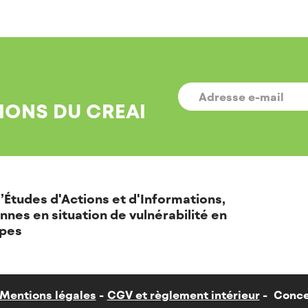
E-
MAIL
*
IONS DU CREAI
’Études d'Actions et d'Informations,
nnes en situation de vulnérabilité en
pes
Mentions légales
CGV et règlement intérieur
Conce