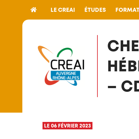
LE CREAI
ÉTUDES
FORMAT
CHE
HÉB
– C
LE 06 FÉVRIER 2023