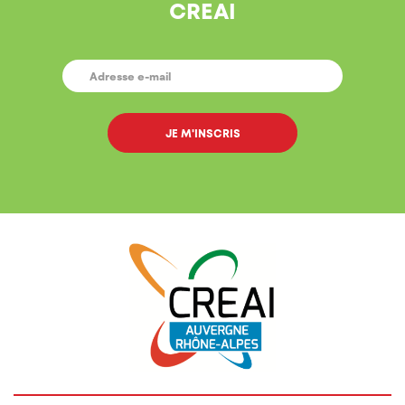
CREAI
E-
MAIL
*